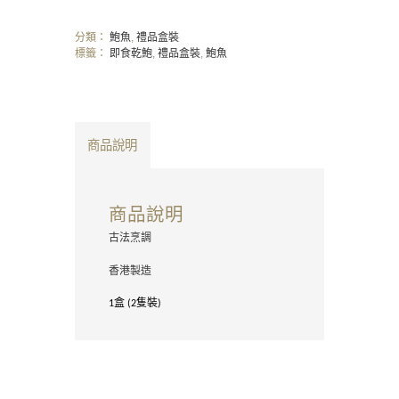
分類：
鮑魚
,
禮品盒裝
標籤：
即食乾鮑
,
禮品盒裝
,
鮑魚
商品說明
商品說明
古法烹調
香港製造
盒
隻裝
1
(2
)