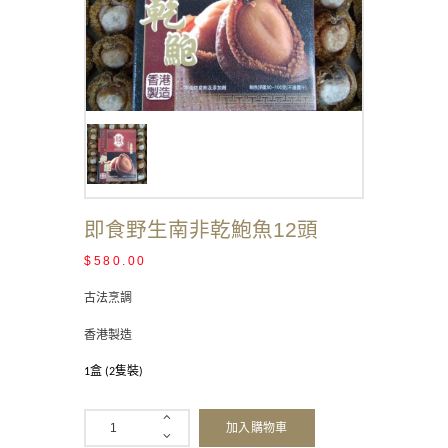
即食野生南非乾鮑魚12頭
$
580.00
古法烹調
香港製造
盒
隻裝
1
(2
)
加入購物車