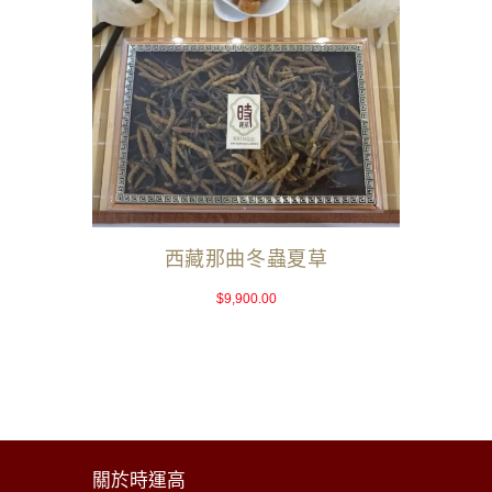
西藏那曲冬蟲夏草
$
9,900.00
關於時運高