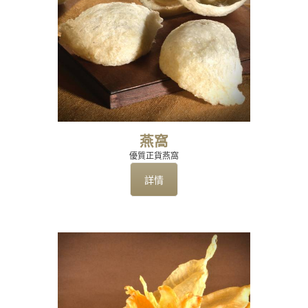
燕窩
優質正貨燕窩
詳情