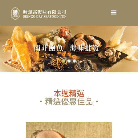
本週精選
・精選優惠佳品・